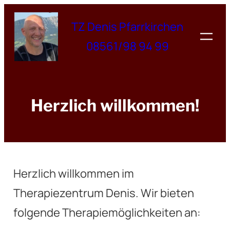
Zum
TZ Denis Pfarrkirchen
Inhalt
springen
08561/98 94 99
Herzlich willkommen!
Herzlich willkommen im
Therapiezentrum Denis. Wir bieten
folgende Therapiemöglichkeiten an: